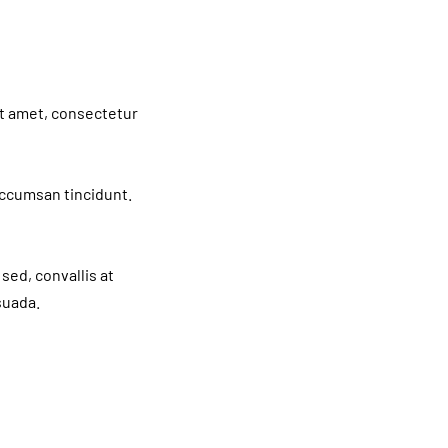
it amet, consectetur
 accumsan tincidunt.
sed, convallis at
suada.