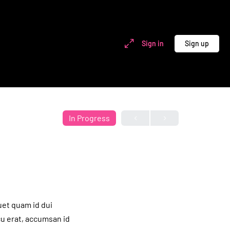
Sign in
Sign up
In Progress
uet quam id dui
rcu erat, accumsan id